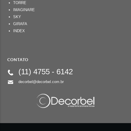
TORRE
IMAGINARE
SKY
GIRAFA
INDEX
CONTATO
(11)
4755 - 6142
decorbel@decorbel.com.br