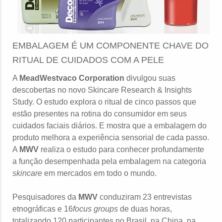
EMBALAGEM É UM COMPONENTE CHAVE DO
RITUAL DE CUIDADOS COM A PELE
A
MeadWestvaco Corporation
divulgou suas
descobertas no novo Skincare Research & Insights
Study. O estudo explora o ritual de cinco passos que
estão presentes na rotina do consumidor em seus
cuidados faciais diários. E mostra que a embalagem do
produto melhora a experiência sensorial de cada passo.
A
MWV
realiza o estudo para conhecer profundamente
a função desempenhada pela embalagem na categoria
skincare
em mercados em todo o mundo.
Pesquisadores da
MWV
conduziram 23 entrevistas
etnográficas e 16
focus groups
de duas horas,
totalizando 120 participantes no Brasil, na China, na