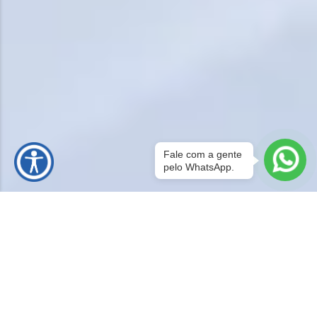
Fale com a gente
pelo WhatsApp.