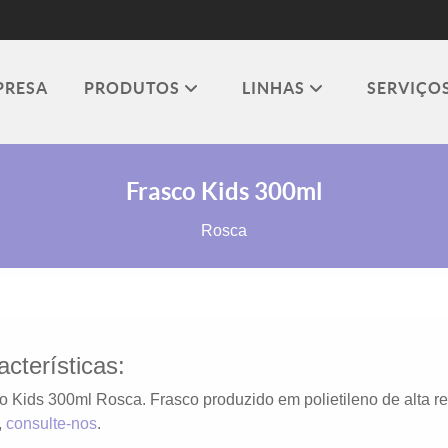
PRESA
PRODUTOS
LINHAS
SERVIÇO
Frasco Kids 300ml
Rosca
acterísticas:
o Kids 300ml Rosca. Frasco produzido em polietileno de alta r
,
consulte-nos
.