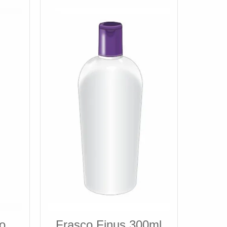
co
Frasco Finus 300ml