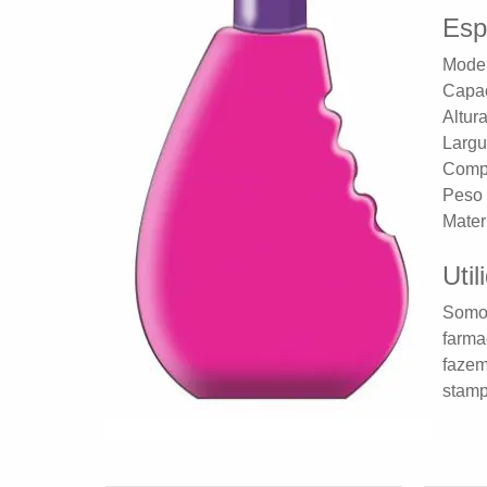
Esp
Model
Capac
Altur
Largu
Comp
Peso 
Materi
Util
Somos
farma
fazem
stamp