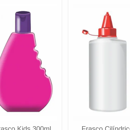
rasco Kids 300ml
Frasco Cilíndri