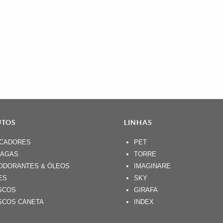
UTOS
LINHAS
ICADORES
PET
NAGAS
TORRE
ODORANTES & ÓLEOS
IMAGINARE
ES
SKY
SCOS
GIRAFA
SCOS CANETA
INDEX