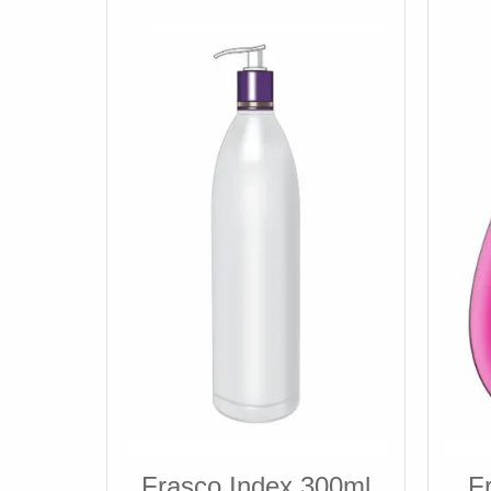
Frasco Index 300ml
F