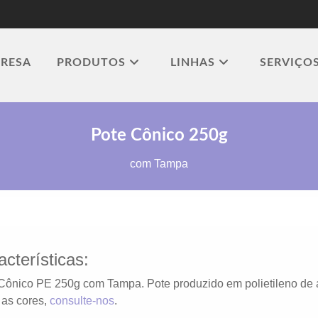
RESA
PRODUTOS
LINHAS
SERVIÇO
Pote Cônico 250g
com Tampa
acterísticas:
Cônico PE 250g com Tampa. Pote produzido em polietileno de a
 as cores,
consulte-nos
.