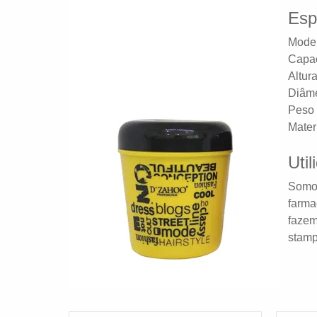
Esp
Model
Capa
Altura
Diâme
Peso 
Materi
Util
Somos
farma
fazem
stamp