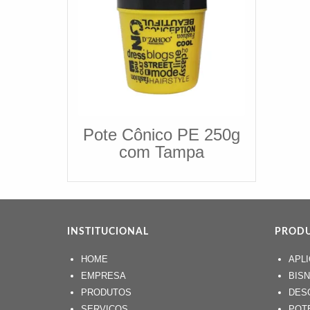
Pote Cônico PE 250g
com Tampa
INSTITUCIONAL
PROD
HOME
APL
EMPRESA
BIS
PRODUTOS
DES
SERVIÇOS
POT