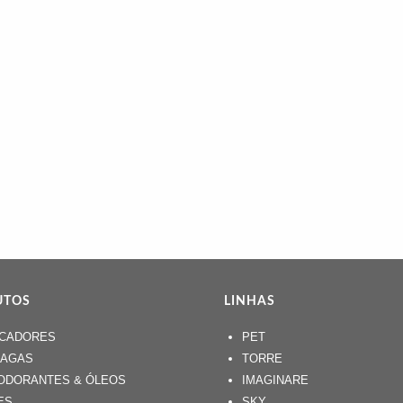
UTOS
LINHAS
ICADORES
PET
NAGAS
TORRE
ODORANTES & ÓLEOS
IMAGINARE
ES
SKY